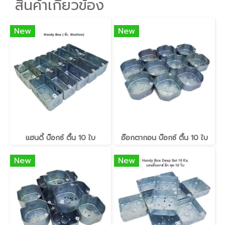
สินค้าเกี่ยวข้อง
New
New
แฮนดี้ บ๊อกซ์ ตื้น ​10 ใบ
อ๊อกตากอน บ๊อกซ์ ตื้น ​10 ใบ
New
New