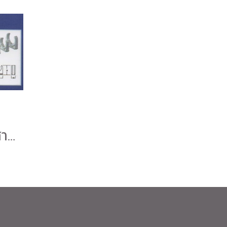
Clamp ท่อร้อยสายไฟฟ้า UPVC Clipsal