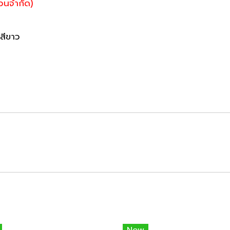
วนจำกัด)
สีขาว