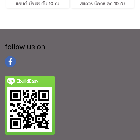
แฮนดี้ บ๊อกซ์ ตื้น ​10 ใบ
สแควร์ บ๊อกซ์ ลึก ​10 ใบ
follow us on
EbuildEasy